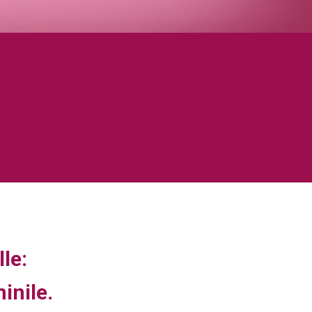
lle:
inile.