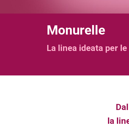
Monurelle
La linea ideata per l
Dal
la li