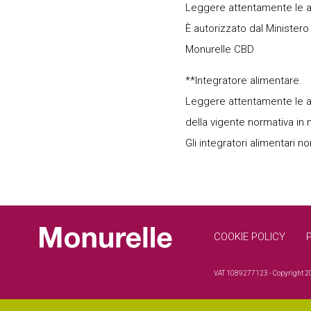
Leggere attentamente le avv
È autorizzato dal Ministero
Monurelle CBD
**Integratore alimentare.
Leggere attentamente le a
della vigente normativa in m
Gli integratori alimentari n
Footer
COOKIE POLICY
VAT ‍1089277123 - Copyright 