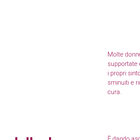
Molte donn
supportate 
i propri sin
sminuiti e
cura.
È dando asc