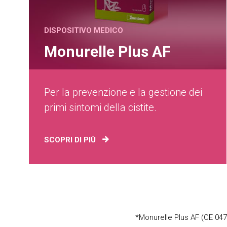
DISPOSITIVO MEDICO
Monurelle Plus AF
Per la prevenzione e la gestione dei
primi sintomi della cistite.
SCOPRI DI PIÙ
*Monurelle Plus AF (CE 047