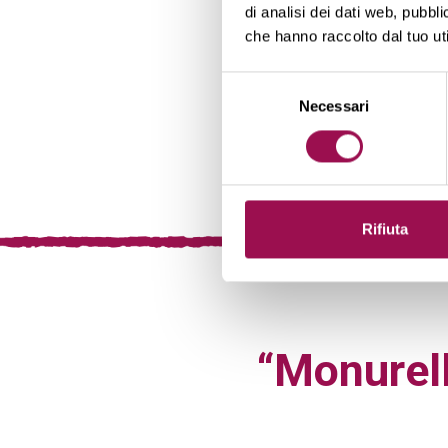
di analisi dei dati web, pubbl
che hanno raccolto dal tuo uti
Selezione
Necessari
del
consenso
Rifiuta
“Monurelle