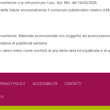
ertenze o le istruzioni per l’uso. Aut. Min. del 16/02/2026.
 della Salute esclusivamente il contenuto pubblicitario relativo a M
vvertenze. Materiale promozionale non soggetto ad autorizzazione
ateria di pubblicità sanitaria.
on vanno intesi come sostituti di una dieta varia ed equilibrata e di un
PRIVACY POLICY
ACCESSIBILITÀ
CONTATTI
2026