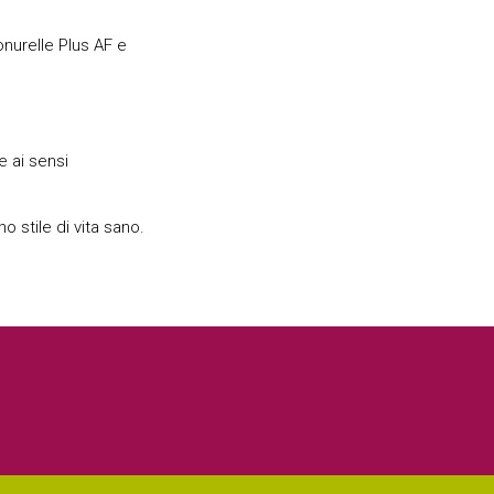
onurelle Plus AF e
 ai sensi
o stile di vita sano.