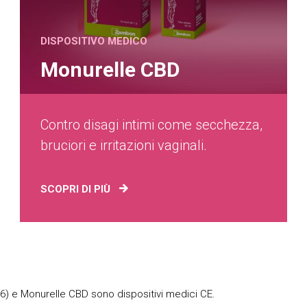
DISPOSITIVO MEDICO
Monurelle CBD
Contro disagi intimi come secchezza,
bruciori e irritazioni vaginali.
SCOPRI DI PIÙ
6) e Monurelle CBD sono dispositivi medici CE.